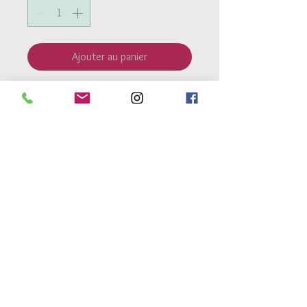
Ajouter au panier
Pendentif médaille ajourée en
argent
925
de 15mm.
Perles de cristal safran/gris facettées
avec reflet brillant.
Bracelet monté sur fil élastique très
résistant.
Retour Accueil
Conditions générales de vente
Mentions legales
Conditions de livraison
Conseils d'entretien