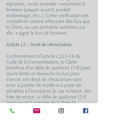
signature, toute anomalie concernant la
livraison (paquet ouvert, produit
endommagé, etc..). Cette vérification est
considérée comme effectuée dès lors que
le Client, ou une personne autorisée par
elle, a signé le bon de livraison.
Article 12 – Droit de rétractation
Conformément à l’article L 221-18 du
Code de la Consommation, le Client
bénéficie d’un délai de quatorze (14) jours
(jours fériés et dimanche inclus) pour
exercer son droit de rétractation sans
avoir à justifier de motifs ni à payer de
pénalités à l’exception, le cas échéant, des
frais de retour. Le délai de quatorze (14)
jours court à compter de la date de
réception des produits commandés.
Néanmoins, le Client ne pourra pas se
prévaloir de ce droit dans les hypothèses
suivantes: