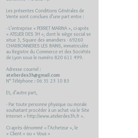
Les présentes Conditions Générales de
Vente sont conclues d’une part entre :
- L’entreprise « PERRET MARINA », ci-après
« ATELIER DES 3H », dont le siège social se
situe 3, Square des amandiers - 69260
CHARBONNIERES LES BAINS, immatriculée
au Registre du Commerce et des Sociétés
de Lyon sous le numéro 820 611 499.
Adresse courriel :
atelierdes3h@gmail.com
N° Téléphone :
06 35 23 10 83
Et, d’autre part,
- Par toute personne physique ou morale
souhaitant procéder à un achat via le Site
Internet «
http://www.atelierdes3h.fr
».
Ci-après dénommé « l’Acheteur », le
« Client » ou « Vous »