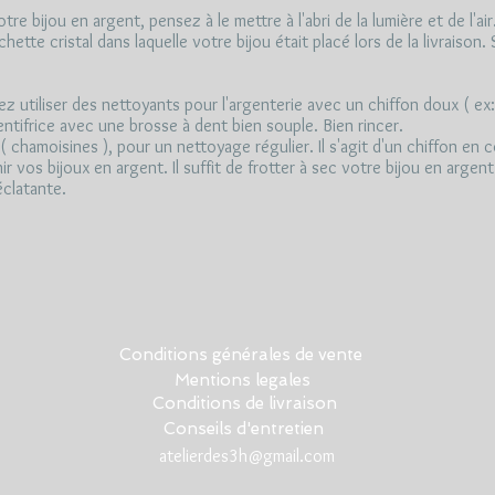
re bijou en argent, pensez à le mettre à l'abri de la lumière et de l'air
hette cristal dans laquelle votre bijou était placé lors de la livraison
 utiliser des nettoyants pour l'argenterie avec un chiffon doux ( ex: a
ntifrice avec une brosse à dent bien souple. Bien rincer.
s ( chamoisines ), pour un nettoyage régulier. Il s'agit d'un chiffon en
enir vos bijoux en argent. Il suffit de frotter à sec votre bijou en arge
éclatante.
Conditions générales de vente
Mentions legales
Conditions de livraison
Conseils d'entretien
atelierdes3h@gmail.com