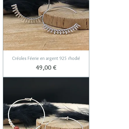
Créoles Féerie en argent 925 rhodié
Prix
49,00 €