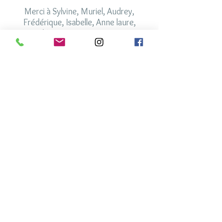
Merci à Sylvine, Muriel, Audrey,
Frédérique, Isabelle, Anne laure,
Valérie, Patricia, Martine...
Merci aussi aux boutiques:
Fifi chamaille, Les petits poètes, Ange
Michel, Mon ours et moi...
qui travaillent avec moi et me font
confiance depuis mes débuts.