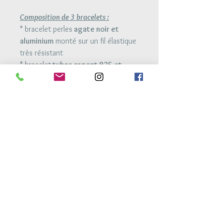
Composition de 3 bracelets :
* bracelet perles
agate noir et
aluminium
monté sur un fil élastique
très résistant
* bracelet
tubes argent 925 et
perles miyuki
monté sur fil élastique
très résistant
* bracelet
tube argent 925 et
perles miyuki
monté sur un lien
polyester ajustable à la taille du
poignet
Retour Accueil
Conditions générales de vente
Mentions legales
Conditions de livraison