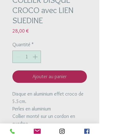
CROCO avec LIEN
SUEDINE
Prix
28,00 €
Quantité
*
Ajouter au panier
Disque en aluminium effet croco de
5.5cm.
Perles en aluminium
Collier monté sur un cordon en
suedine.
Une perle coulissante en aluminium
permet de le regler à la longueur