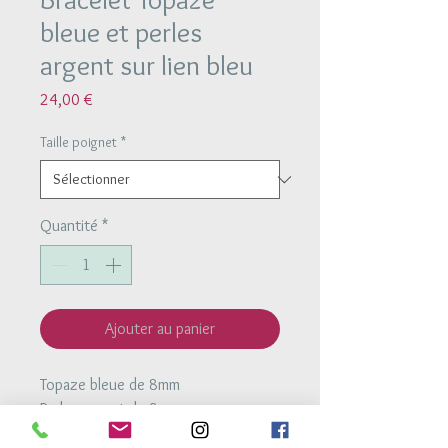
bleue et perles
argent sur lien bleu
Prix
24,00 €
Taille poignet
*
Quantité
*
Ajouter au panier
Topaze bleue de 8mm
Perles argent de 3 mm
Bracelet monté sur un lien avec deux