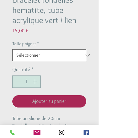
hematite, tube
acrylique vert / lien
Prix
15,00 €
Taille poignet
*
Quantité
*
Ajouter au panier
Tube acrylique de 20mm
Rondelles en Hématite de 4mm
Bracelet monté sur un lien polyester