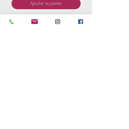
Ajouter au panier
Perles
argent 925
de 2.5mm
Perles cristal 3mm
Bracelet monté sur un lien coulissant
très résistant et réglable à la taille du
poignet.
Retour Accueil
Conditions générales de vente
Mentions legales
Conditions de livraison
Conseils d'entretien
atelierdes3h@gmail.com