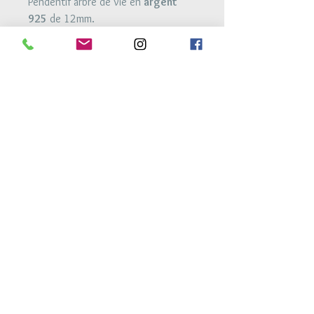
Pendentif arbre de vie en
argent
925
de 12mm.
Perles en
argent 925
de 6mm et
4mm.
Perles en
agate
et
onyx
de 6mm.
Bracelet monté sur un fil élastique
très résistant.
Retour Accueil
Conditions générales de vente
Mentions legales
Conditions de livraison
Conseils d'entretien
atelierdes3h@gmail.com
© 2017 par Marlier Productions Design