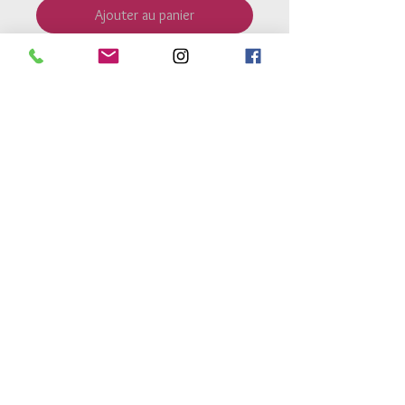
Ajouter au panier
Petites pastilles
nacre
6mm.
Perles
argent 925
de 2.5mm.
Bracelet monté sur un fil élastique
très résistant.
Retour Accueil
Conditions générales de vente
Mentions legales
Conditions de livraison
Conseils d'entretien
atelierdes3h@gmail.com
© 2017 par Marlier Productions Design