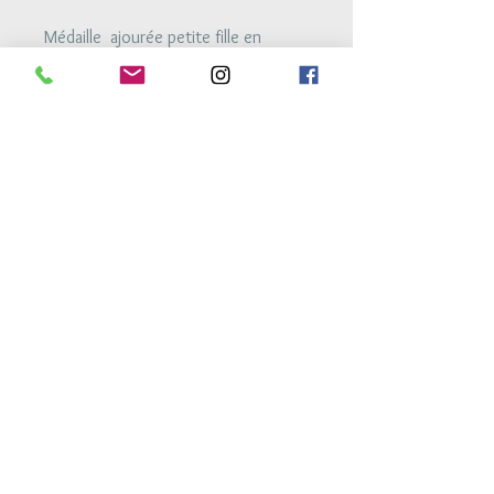
Médaille ajourée petite fille en
argent 925
de 13mm.
Bracelet monté sur un lien très
résistant, ajustable à la taille du
poignet grace aux noeuds
coulissants.
Retour Accueil
Conditions générales de vente
Mentions legales
Conditions de livraison
Conseils d'entretien
atelierdes3h@gmail.com
© 2017 par Marlier Productions Design