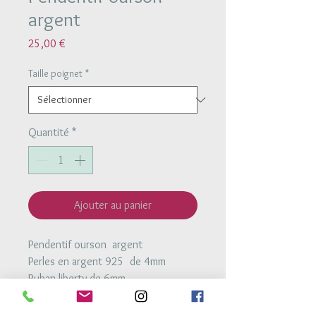
argent
Prix
25,00 €
Taille poignet
*
Quantité
*
Ajouter au panier
Pendentif ourson argent
Perles en argent 925 de 4mm
Ruban liberty de 6mm
Bracelet ajustable à la taille du
poignet grace à deux noeuds