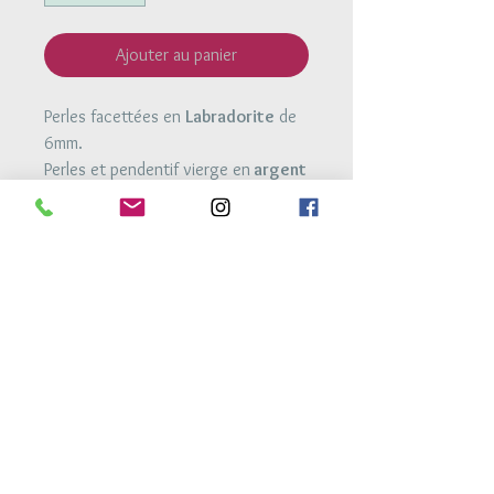
Ajouter au panier
Perles facettées en
Labradorite
de
6mm.
Perles et pendentif vierge en
argent
925.
Taille vierge:
Bracelet monté sur fil élastique très
résistant.
La Labradorite est une pierre de
protection, elle a pour vertu
d'éloigner les énergies négatives
.
Retour Accueil
Conditions générales de vente