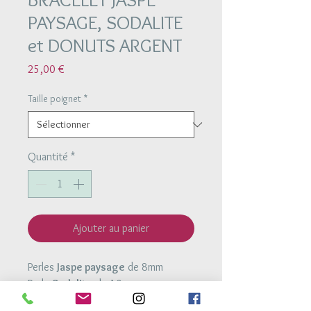
PAYSAGE, SODALITE
et DONUTS ARGENT
Prix
25,00 €
Taille poignet
*
Quantité
*
Ajouter au panier
Perles
Jaspe paysage
de 8mm
Perle
Sodalite
de 10mm
Donuts
argent 925
de 6mm