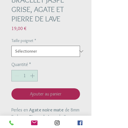
GRISE, AGATE ET
PIERRE DE LAVE
Prix
19,00 €
Taille poignet
*
Quantité
*
Ajouter au panier
Perles en
Agate noire mate
de 8mm
Perles en
Pierre de Lave
de 8mm
Perle en
Jaspe grise
de 10mm