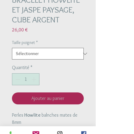
ET JASPE PAYSAGE,
CUBE ARGENT
Prix
26,00 €
Taille poignet
*
Quantité
*
Ajouter au panier
Perles
Howlite
balnches mates de
8mm
Perles
Jaspe paysage
mates de 8mm