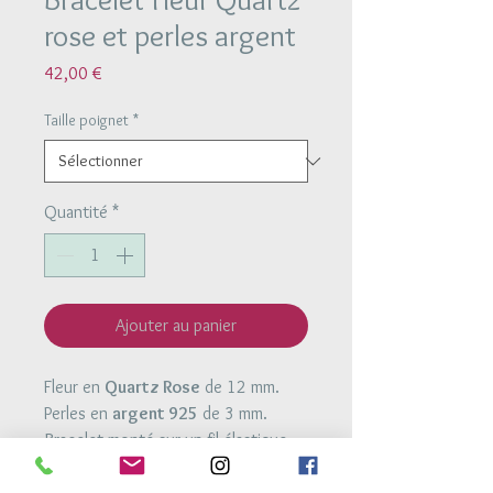
rose et perles argent
Prix
42,00 €
Taille poignet
*
Quantité
*
Ajouter au panier
Fleur en
Quartz Rose
de 12 mm.
Perles en
argent 925
de 3 mm.
Bracelet monté sur un fil élastique
très resistant.
Le quartz rose est la pierre du coeur,