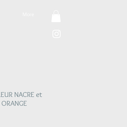
More
LEUR NACRE et
E ORANGE