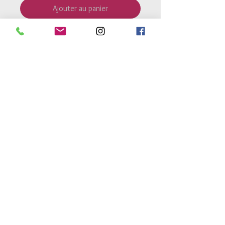
Ajouter au panier
Etoile en
nacre
de 13 mm.
Perles en
argent
925
de 2.5mm.
Bracelet monté sur un fil élastique
très résistant.
Retour Accueil
Conditions générales de vente
Mentions legales
Conditions de livraison
Conseils d'entretien
atelierdes3h@gmail.com
© 2017 par Marlier Productions Design