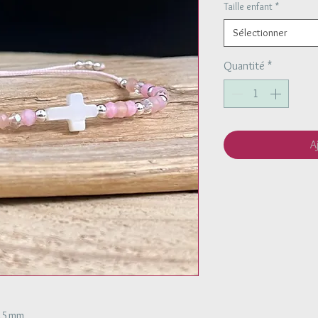
Taille enfant
*
Sélectionner
Quantité
*
A
 2.5mm