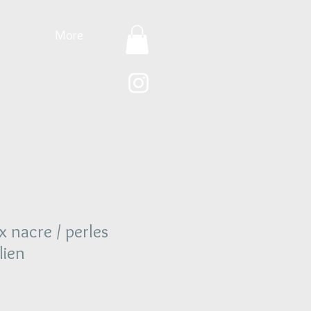
More
x nacre / perles
lien