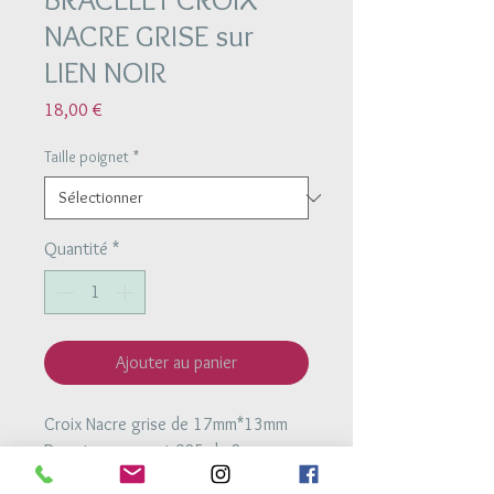
NACRE GRISE sur
LIEN NOIR
Prix
18,00 €
Taille poignet
*
Quantité
*
Ajouter au panier
Croix Nacre grise de 17mm*13mm
Donuts en argent 925 de 2mm
Perles en agate noir de 4mm