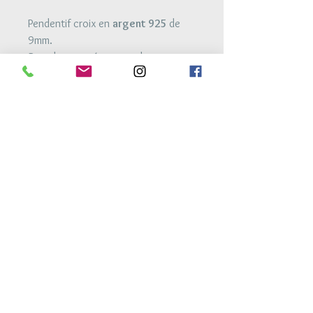
Pendentif croix en
argent 925
de
9mm.
Bracelet monté sur un ruban
élastique à nouer de 6mm.
Une fois noué à votre taille de
poignet, vous n'aurez plus besoin de
retoucher au noeud pour le mettre
ou l'enlever.
Retour Accueil
Conditions générales de vente
Mentions legales
Conditions de livraison
Conseils d'entretien