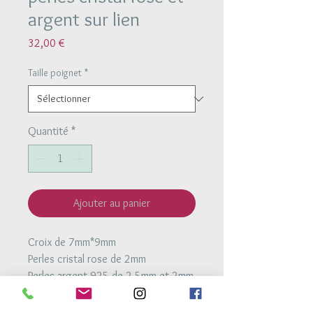
argent sur lien
Prix
32,00 €
Taille poignet
*
Quantité
*
Ajouter au panier
Croix de 7mm*9mm
Perles cristal rose de 2mm
Perles argent 925 de 2.5mm et 2mm
Bracelet monté sur un lien coulissant
très résistant et ajustable à la taille