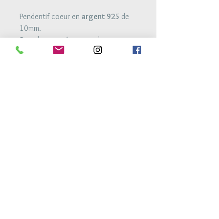
Pendentif coeur en
argent 925
de
10mm.
Bracelet monté sur un ruban
élastique à nouer de 6mm.
Une fois noué à votre taille de
poignet, vous n'aurez plus besoin de
retoucher au noeud pour le mettre
ou l'enlever.
Retour Accueil
Conditions générales de vente
Mentions legales
Conditions de livraison
Conseils d'entretien