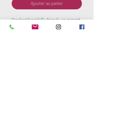
Ajouter au panier
Pendentif médaille friends en
argent
925
de 8mm.
Perles en
argent 925
.
Bracelet monté sur un lien polyester
très résistant et ajustable à la taille
du poignet.
Retour Accueil
Conditions générales de vente
Mentions legales
Conditions de livraison
Conseils d'entretien