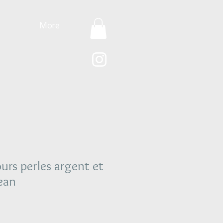
More
ours perles argent et
jean