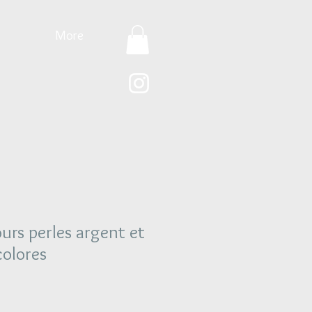
More
ours perles argent et
colores