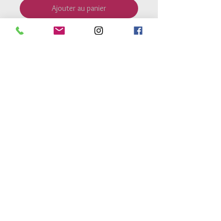
Ajouter au panier
Petite fleur
nacre de
8mm.
Perles
argent 925
de 2.5mm.
Bague montée sur un fil élastique
très résistant.
Retour Accueil
Conditions générales de vente
Mentions legales
Conditions de livraison
Conseils d'entretien
atelierdes3h@gmail.com
© 2017 par Marlier Productions Design