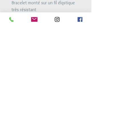
Bracelet monté sur un fil élqstique
très résistant
Bracelet 3
Perles argent 925 de 2.5mm et
perles de cristal de 2mm
Bracelet monté sur un fil élqstique
très résistant
Retour Accueil
Conditions générales de vente
Mentions legales
Conditions de livraison
Conseils d'entretien
atelierdes3h@gmail.com
© 2017 par Marlier Productions Design