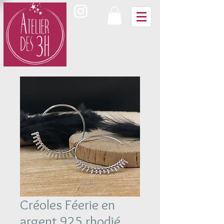
Créoles Féerie en
argent 925 rhodié