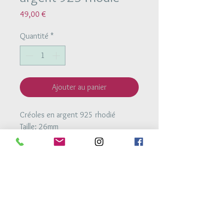
Prix
49,00 €
Quantité
*
Ajouter au panier
Créoles en argent 925 rhodié
Taille: 26mm
Retour Accueil
Conditions générales de vente
Mentions legales
Conditions de livraison