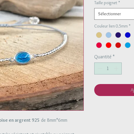
Taille poignet
*
Sélectionner
Couleur lien 0.5mm
*
Quantité
*
A
oise en argrent 925
de 8mm*6mm