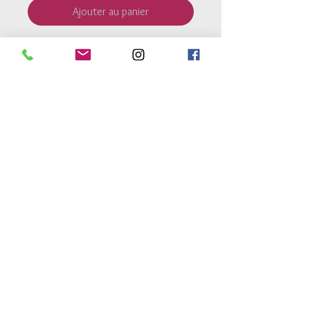
Ajouter au panier
Pendentif étoile polaire
argent
925
de 8mm
Perles
argent 925
4mm et 3mm
Bracelet monté sur un fil élastique
très résistant
Retour Accueil
Conditions générales de vente
Mentions legales
Conditions de livraison
Conseils d'entretien
atelierdes3h@gmail.com