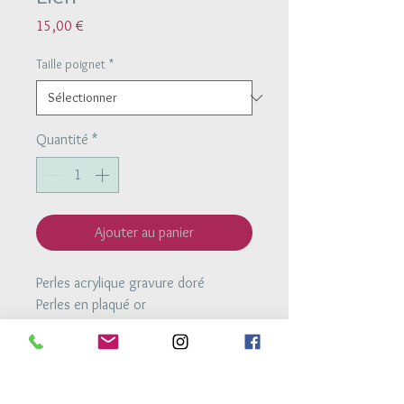
Prix
15,00 €
Taille poignet
*
Quantité
*
Ajouter au panier
Perles acrylique gravure doré
Perles en plaqué or
Bracelet monté sur un lien coulissant
très résistant et ajustable à la taille
du poignet