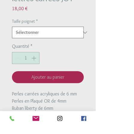
Prix
18,00 €
Taille poignet
*
Quantité
*
Ajouter au panier
Perles carrées acryliques de 6 mm
Perles en Plaqué OR de 4mm
Ruban liberty de 6mm
Bracelet ajustable à la taille du
poignet grace à deux noeuds
coulissant