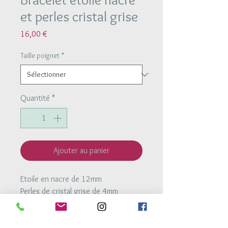
et perles cristal grise
Prix
16,00 €
Taille poignet
*
Quantité
*
Ajouter au panier
Etoile en nacre de 12mm
Perles de cristal grise de 4mm
Perle en argent 925 de 4mm
Bracelet monté sur un fil élastique
très résistant